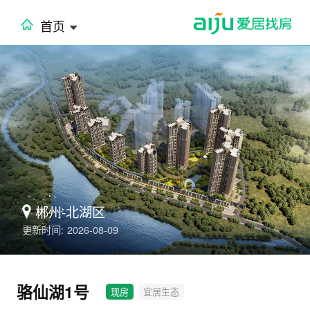
首页
郴州-北湖区
更新时间:
2026-08-09
骆仙湖1号
现房
宜居生态