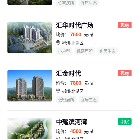
低密居所
宜居生态
汇华时代广场
现房
7500
均价：
元/㎡
郴州-北湖区
小户型
低密居所
宜居生态
汇金时代
现房
7800
均价：
元/㎡
郴州-北湖区
低密居所
宜居生态
中耀滨河湾
期房
4500
均价：
元/㎡