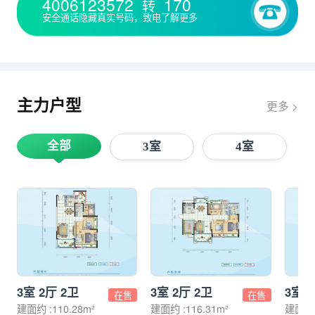
4006123572
170
转
安全通话隐藏真实号码，致电了解更多
主力户型
更多 >
全部
3室
4室
3室 2厅 2卫
3室 2厅 2卫
3室 
在售
在售
建面约 :110.28m²
建面约 :116.31m²
建面约 :