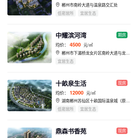
郴州市南岭大道与温泉路交汇处
低密居所
宜居生态
中耀滨河湾
期房
4500
均价：
元/㎡
郴州市下湄桥龙女片区南岭大道与龙女路交汇处
宜居生态
十畝泉生活
现房
12000
均价：
元/㎡
湖南郴州苏仙区十畝国际温泉城（原天堂温泉景区）
低密居所
宜居生态
鼎森书香苑
现房