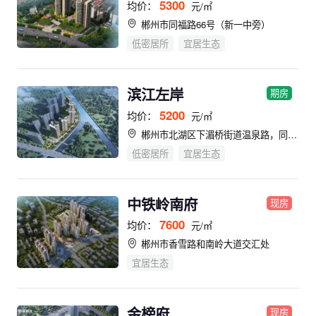
5300
均价：
元/㎡
郴州市同福路66号（新一中旁）
低密居所
宜居生态
滨江左岸
期房
5200
均价：
元/㎡
郴州市北湖区下湄桥街道温泉路，同心河与郴江河交汇处。
低密居所
宜居生态
中铁岭南府
现房
7600
均价：
元/㎡
郴州市香雪路和南岭大道交汇处
宜居生态
金榜府
现房