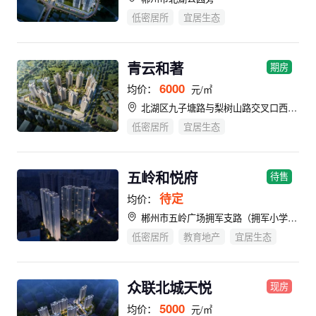
低密居所
宜居生态
青云和著
期房
6000
均价：
元/㎡
北湖区九子塘路与梨树山路交叉口西北侧（十九中旁）
低密居所
宜居生态
五岭和悦府
待售
待定
均价：
郴州市五岭广场拥军支路（拥军小学旁）
低密居所
教育地产
宜居生态
众联北城天悦
现房
5000
均价：
元/㎡