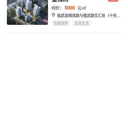
5000
均价：
元/㎡
临武县晴岚路与隆武路交汇处（十完小旁）
低密居所
宜居生态
江山丽景
现房
3700
均价：
元/㎡
临武县香花路和隆武路交汇处（中欣逸品对面）
低密居所
宜居生态
芙蓉新府尚书房
现房
4500
均价：
元/㎡
宜章县尚书广场旁
宜居生态