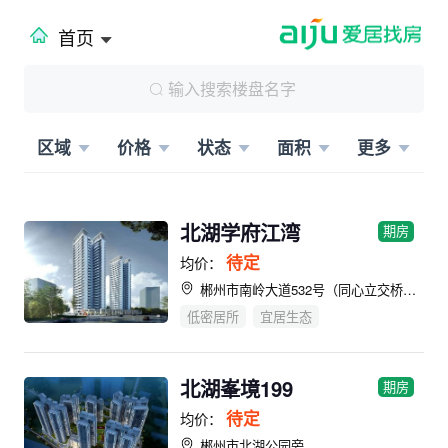
首页
区域
价格
状态
面积
更多
北湖学府江湾
期房
待定
均价：
郴州市南岭大道532号（同心立交桥旁）
低密居所
宜居生态
北湖峯境199
期房
待定
均价：
郴州市北湖公园旁