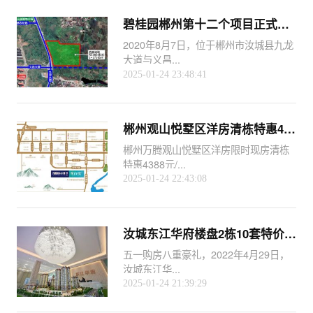
碧桂园郴州第十二个项目正式落子汝城！
2020年8月7日，位于郴州市汝城县九龙
大道与义昌...
2025-01-24 23:48:41
郴州观山悦墅区洋房清栋特惠4388元/㎡起
郴州万腾观山悦墅区洋房限时现房清栋
特惠4388元/...
2025-01-24 22:43:08
汝城东江华府楼盘2栋10套特价房新品加推
五一购房八重豪礼，2022年4月29日，
汝城东江华...
2025-01-24 21:39:29